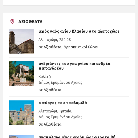
ΑΞΙΟΘΈΑΤΑ
ιερός ναός αγίου βλασίου στο αλεποχώρι
Αλεποχώρι, 250 08
σε
Αξιοθέατα
,
Θρησκευτικοί Χώροι
ανδριάντες του γεωργίου και ανδρέα
παπανδρέου
Καλέτζι
Δήμος Ερυμάνθου Αχαϊας
σε
Αξιοθέατα
ο πύργος του τσαλαμιδά
Αλεποχώρι, Τριταία,
Δήμος Ερυμάνθου Αχαϊας
σε
Αξιοθέατα
αναπαλαιωμένος νερόμυλος-νεροτριβή