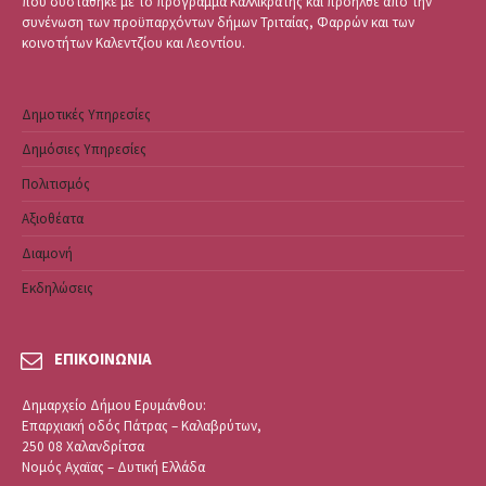
που συστάθηκε με το πρόγραμμα Καλλικράτης και προήλθε από την
συνένωση των προϋπαρχόντων δήμων Τριταίας, Φαρρών και των
κοινοτήτων Καλεντζίου και Λεοντίου.
Δημοτικές Υπηρεσίες
Δημόσιες Υπηρεσίες
Πολιτισμός
Αξιοθέατα
Διαμονή
Εκδηλώσεις
ΕΠΙΚΟΙΝΩΝΙΑ
Δημαρχείο Δήμου Ερυμάνθου:
Επαρχιακή οδός Πάτρας – Καλαβρύτων,
250 08 Χαλανδρίτσα
Νομός Αχαϊας – Δυτική Ελλάδα